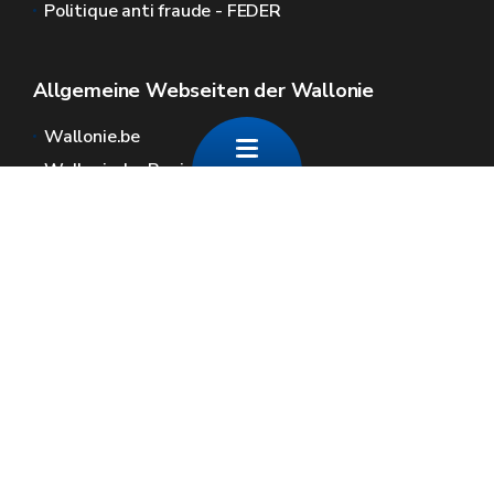
Politique anti fraude - FEDER
Allgemeine Webseiten der Wallonie
Wallonie.be
Wallonische Regierung
Öffentlicher Dienst der Wallonie
Wallex
Geoportal
Jobs
Kontaktieren Sie uns