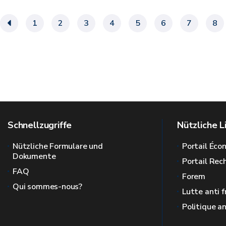
«
1
2
3
4
5
6
7
8
Schnellzugriffe
Nützliche L
Nützliche Formulare und
Portail Éc
Dokumente
Portail Re
FAQ
Forem
Qui sommes-nous?
Lutte anti 
Politique a