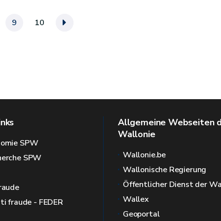
9
10
»
inks
Allgemeine Webseiten 
Wallonie
onomie SPW
Wallonie.be
cherche SPW
Wallonische Regierung
Öffentlicher Dienst der Wa
fraude
Wallex
nti fraude - FEDER
Geoportal