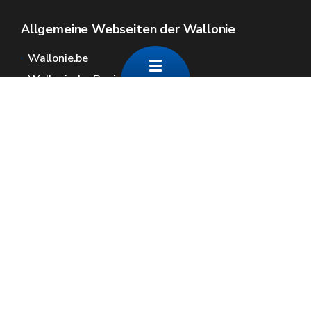
Allgemeine Webseiten der Wallonie
Wallonie.be
Wallonische Regierung
Öffentlicher Dienst der Wallonie
Wallex
Geoportal
Jobs
Kontaktieren Sie uns
Contact