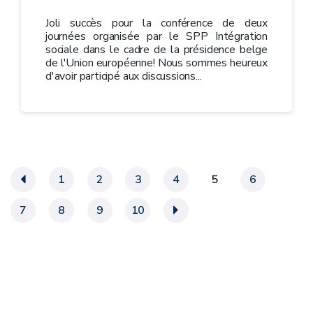
Joli succès pour la conférence de deux
journées organisée par le SPP Intégration
sociale dans le cadre de la présidence belge
de l'Union européenne! Nous sommes heureux
d'avoir participé aux discussions...
«
1
2
3
4
5
6
7
8
9
10
»