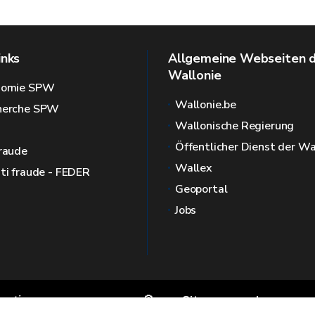
inks
Allgemeine Webseiten 
Wallonie
onomie SPW
Wallonie.be
cherche SPW
Wallonische Regierung
Öffentlicher Dienst der Wa
fraude
Wallex
nti fraude - FEDER
Geoportal
Jobs
rmation
🍪
Sitemap
Impressum