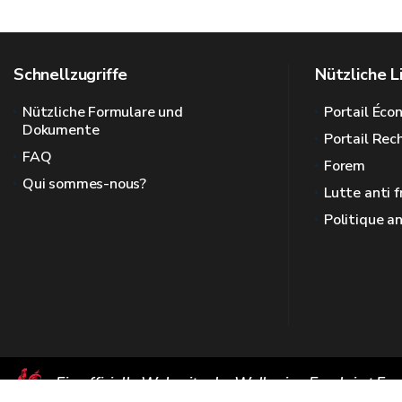
Schnellzugriffe
Nützliche L
Nützliche Formulare und
Portail Éc
Dokumente
Portail Re
FAQ
Forem
Qui sommes-nous?
Lutte anti 
Politique a
Ein offizielle Webseite der Wallonie - Emploi et Fo