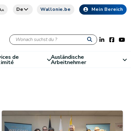
De
Wallonie.be
Mein Bereich
A
A
ices de
Ausländische
ximité
Arbeitnehmer