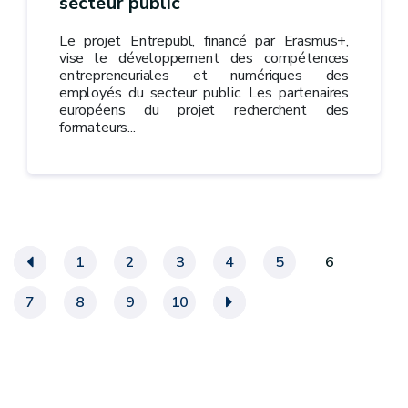
secteur public
Le projet Entrepubl, financé par Erasmus+,
vise le développement des compétences
entrepreneuriales et numériques des
employés du secteur public. Les partenaires
européens du projet recherchent des
formateurs...
«
1
2
3
4
5
6
7
8
9
10
»