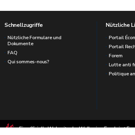
Schnellzugriffe
Nützliche L
Nützliche Formulare und
Portail Éc
Dokumente
Portail Re
FAQ
Forem
Qui sommes-nous?
Lutte anti 
Politique a
Ein offizielle Webseite der Wallonie - Emploi et Fo