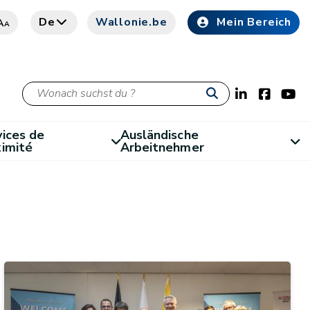
De
Wallonie.be
Mein Bereich
A
A
ices de
Ausländische
ximité
Arbeitnehmer