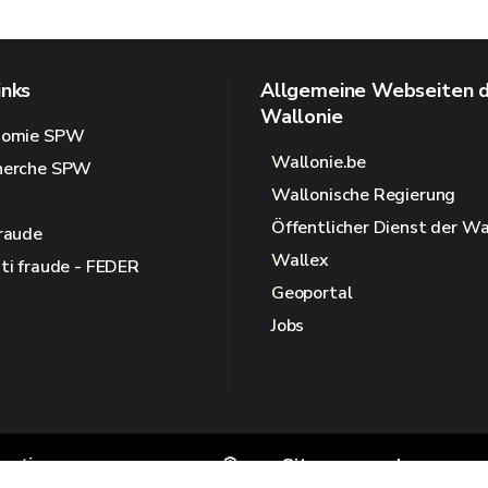
inks
Allgemeine Webseiten 
Wallonie
onomie SPW
Wallonie.be
cherche SPW
Wallonische Regierung
Öffentlicher Dienst der Wa
fraude
Wallex
nti fraude - FEDER
Geoportal
Jobs
rmation
🍪
Sitemap
Impressum