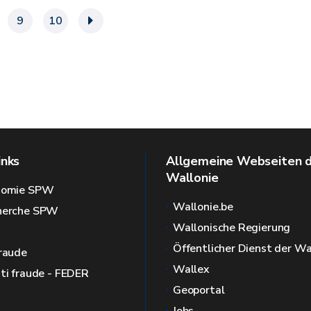
9
10
»
inks
Allgemeine Webseiten 
Wallonie
onomie SPW
Wallonie.be
cherche SPW
Wallonische Regierung
Öffentlicher Dienst der Wa
fraude
Wallex
nti fraude - FEDER
Geoportal