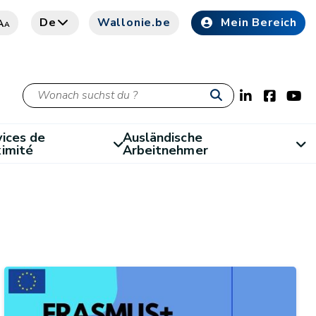
De
Wallonie.be
Mein Bereich
A
A
ices de
Ausländische
ximité
Arbeitnehmer