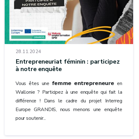
28.11.2024
Entrepreneuriat féminin : participez
à notre enquête
Vous êtes une 𝗳𝗲𝗺𝗺𝗲 𝗲𝗻𝘁𝗿𝗲𝗽𝗿𝗲𝗻𝗲𝘂𝗿𝗲 en
Wallonie ? Participez à une enquête qui fait la
différence ! Dans le cadre du projet Interreg
Europe GRANDIS, nous menons une enquête
pour soutenir...