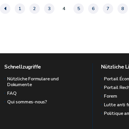
«
1
2
3
4
5
6
7
8
Schnellzugriffe
Nützliche L
Nützliche Formulare und
Portail Éc
Dokumente
Portail Re
FAQ
Forem
Qui sommes-nous?
Lutte anti 
Politique a