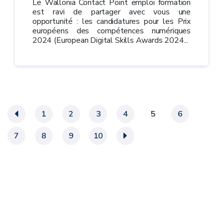
Le Wallonia Contact Point emploi formation
est ravi de partager avec vous une
opportunité : les candidatures pour les Prix
européens des compétences numériques
2024 (European Digital Skills Awards 2024...
«
1
2
3
4
5
6
7
8
9
10
»