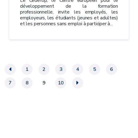
Le Cedefop, le Centre européen pour le
développement de la formation
professionnelle, invite les employés, les
employeurs, les étudiants (jeunes et adultes)
et les personnes sans emploi à participer à...
«
1
2
3
4
5
6
7
8
9
10
»