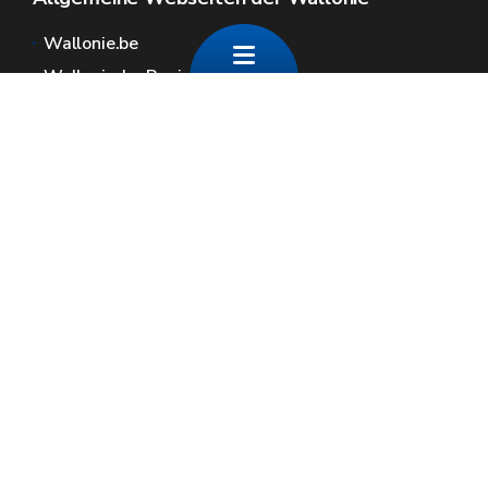
Wallonie.be
Wallonische Regierung
Öffentlicher Dienst der Wallonie
Wallex
Geoportal
Jobs
Kontaktieren Sie uns
Contact
Wallonische Räume
Presse