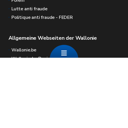
Forem
Lutte anti fraude
Politique anti fraude - FEDER
Allgemeine Webseiten der Wallonie
Wallonie.be
Wallonische Regierung
Öffentlicher Dienst der Wallonie
Wallex
Geoportal
Jobs
Kontaktieren Sie uns