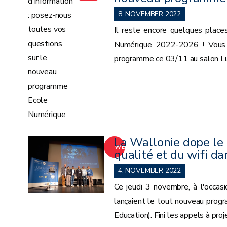
8. NOVEMBER 2022
Il reste encore quelques places
Numérique 2022-2026 ! Vous n'
programme ce 03/11 au salon Ludo
La Wallonie dope le 
WEITER
qualité et du wifi da
4. NOVEMBER 2022
Ce jeudi 3 novembre, à l'occas
lançaient le tout nouveau prog
Education). Fini les appels à pro