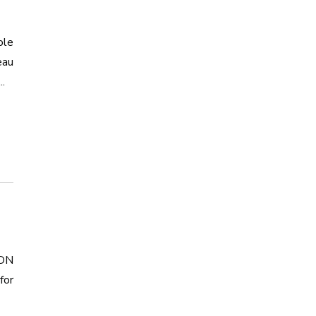
ole
eau
.
ADN
for