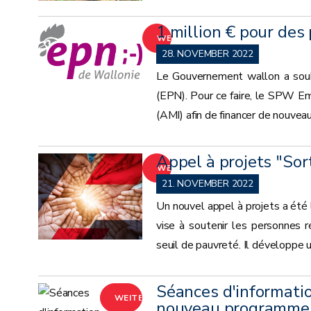
1 million € pour des
WEITER
28. NOVEMBER 2022
Le Gouvernement wallon a souha
(EPN). Pour ce faire, le SPW Emp
(AMI) afin de financer de nouveau
Appel à projets "Sor
WEITER
21. NOVEMBER 2022
Un nouvel appel à projets a été 
vise à soutenir les personnes r
seuil de pauvreté. Il développe u
Séances d'informatio
WEITER
nouveau programme