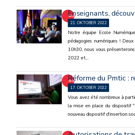
Enseignants, découv
WEITER
21. OKTOBER 2022
Notre équipe Ecole Numérique
pédagogies numériques ! Deux 
10h30, nous vous présenterons
2022 et,...
Réforme du Pmtic : r
WEITER
17. OKTOBER 2022
Vous avez été nombreux à partic
la mise en place du dispositif
nouveau dispositif d'insertion so
Autorisations de trav