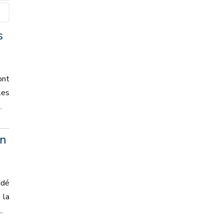
s
ont
les
.
en
idé
 la
.