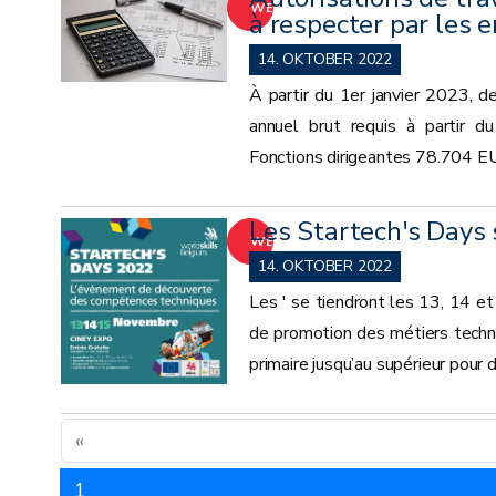
WEITER
à respecter par les
14. OKTOBER 2022
À partir du 1er janvier 2023, de
annuel brut requis à partir 
Fonctions dirigeantes 78.704 E
Les Startech's Days 
WEITER
14. OKTOBER 2022
Les ' se tiendront les 13, 14 e
de promotion des métiers techni
primaire jusqu’au supérieur pour
«
1