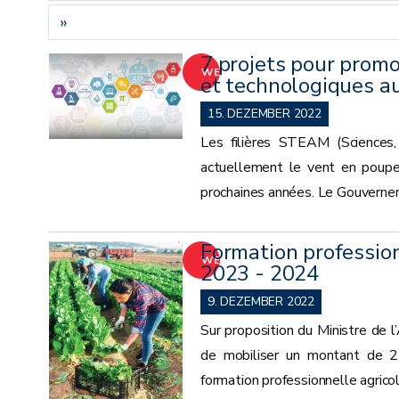
»
7 projets pour promo
WEITER
et technologiques a
15. DEZEMBER 2022
Les filières STEAM (Sciences,
actuellement le vent en poupe 
prochaines années. Le Gouverneme
Formation profession
WEITER
2023 - 2024
9. DEZEMBER 2022
Sur proposition du Ministre de
de mobiliser un montant de 2
formation professionnelle agricol