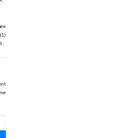
ire
(1)
..
ent
ème