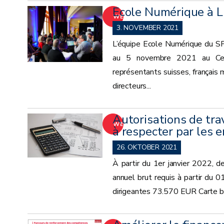
Ecole Numérique à L
WEITER
3. NOVEMBER 2021
L’équipe Ecole Numérique du S
au 5 novembre 2021 au Cent
représentants suisses, français 
directeurs...
Autorisations de trav
WEITER
à respecter par les
26. OKTOBER 2021
À partir du 1er janvier 2022, de
annuel brut requis à partir du
dirigeantes 73.570 EUR Carte b