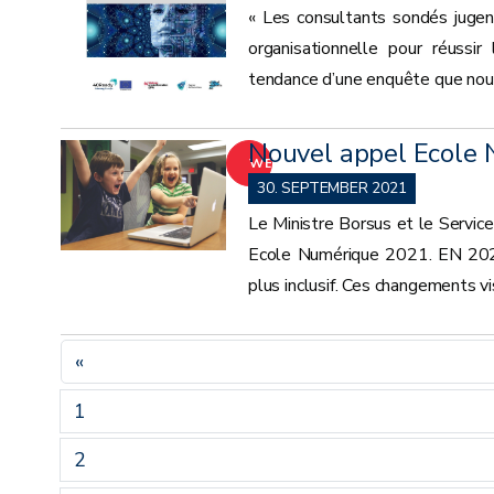
« Les consultants sondés jugen
organisationnelle pour réussir
tendance d’une enquête que nous
Nouvel appel Ecole
WEITER
30. SEPTEMBER 2021
Le Ministre Borsus et le Service
Ecole Numérique 2021. EN 202
plus inclusif. Ces changements v
«
1
2