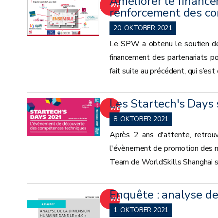
Améliorer le finance
WEITER
renforcement des co
20. OKTOBER 2021
Le SPW a obtenu le soutien de 
financement des partenariats p
fait suite au précédent, qui s’est 
Les Startech's Days 
WEITER
8. OKTOBER 2021
Après 2 ans d'attente, retrouv
l'évènement de promotion des mé
Team de WorldSkills Shanghai se
Enquête : analyse de
WEITER
1. OKTOBER 2021