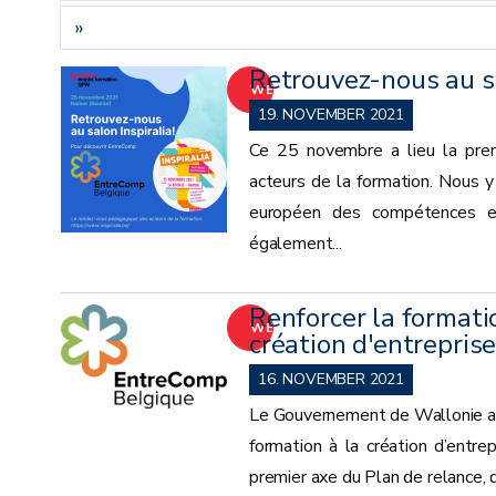
»
Retrouvez-nous au s
WEITER
19. NOVEMBER 2021
Ce 25 novembre a lieu la premi
acteurs de la formation. Nous 
européen des compétences ent
également...
Renforcer la formati
WEITER
création d'entrepris
16. NOVEMBER 2021
Le Gouvernement de Wallonie a pr
formation à la création d’entre
premier axe du Plan de relance, q