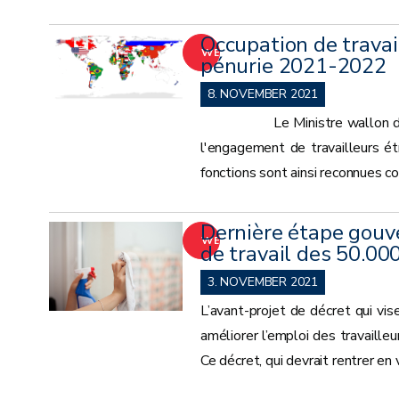
Occupation de travail
WEITER
pénurie 2021-2022
8. NOVEMBER 2021
Le Ministre wallon de l'Empl
l'engagement de travailleurs 
fonctions sont ainsi reconnues 
Dernière étape gouv
WEITER
de travail des 50.000
3. NOVEMBER 2021
L’avant-projet de décret qui vis
améliorer l’emploi des travaille
Ce décret, qui devrait rentrer en