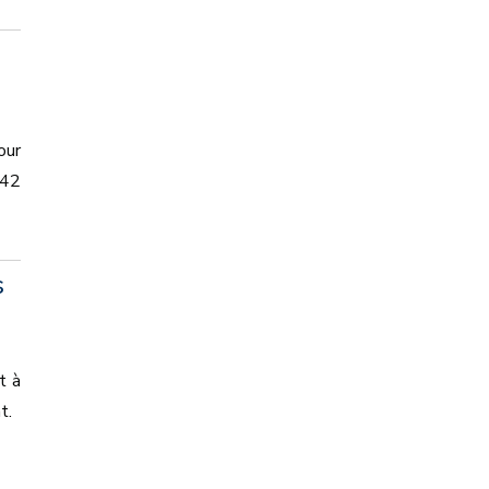
our
 42
s
t à
nt.