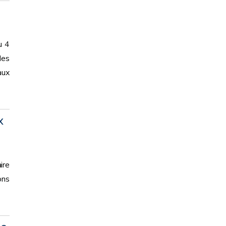
u 4
des
aux
x
ire
ons