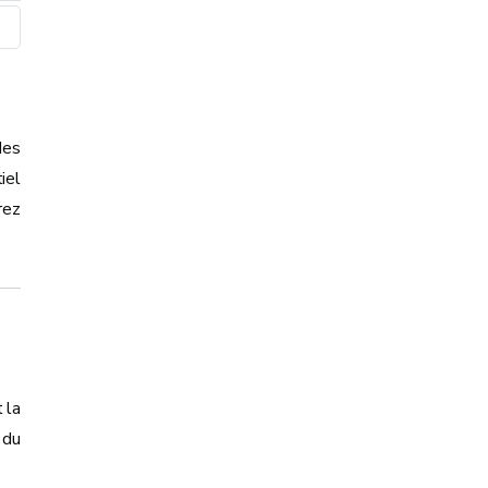
des
iel
rez
 la
 du