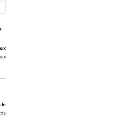
e
aux
qui
 de
res