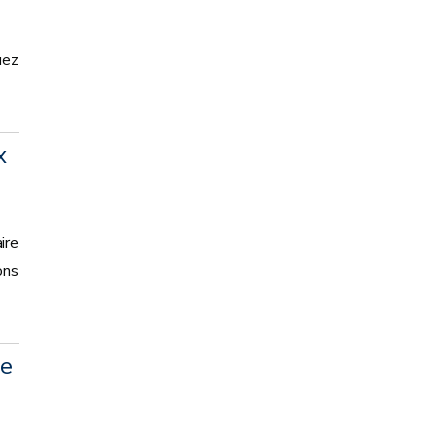
uez
x
ire
ons
le