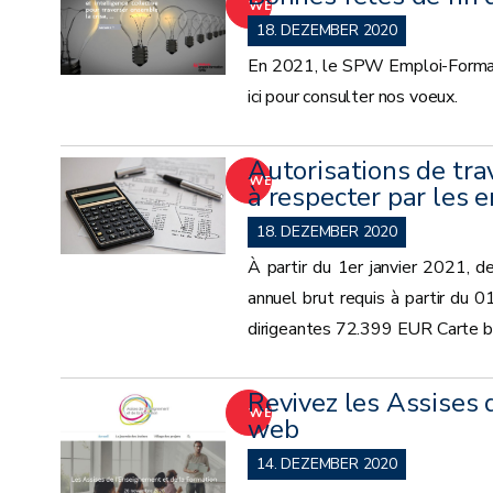
WEITER
18. DEZEMBER 2020
En 2021, le SPW Emploi-Formatio
ici pour consulter nos voeux.
Autorisations de trav
WEITER
à respecter par les
18. DEZEMBER 2020
À partir du 1er janvier 2021, de
annuel brut requis à partir du
dirigeantes 72.399 EUR Carte b
Revivez les Assises 
WEITER
web
14. DEZEMBER 2020