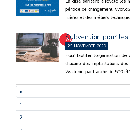
La crise sanitaire a révélé le
période de changement, WorldSk
filières et des métiers techniqu
Subvention pour les
WEITER
25. NOVEMBER 2020
Pour faciliter l’organisation d
chacune des implantations des 
Wallonie, par tranche de 500 élèv
«
1
2