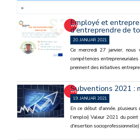
»
Employé et entrepre
WEITER
d'entreprendre de to
20. JANUAR 2021
Ce mercredi 27 janvier, nous 
compétences entrepreneuriales 
prennent des initiatives entrepre
Subventions 2021 : 
WEITER
19. JANUAR 2021
En ce début d'année, plusieurs
l'emploi) Valeur 2021 du point
d'insertion socioprofessionnelle)