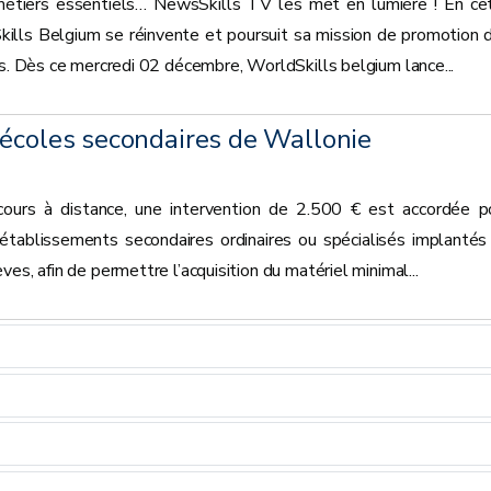
s métiers essentiels… NewsSkills TV les met en lumière ! En ce
ills Belgium se réinvente et poursuit sa mission de promotion 
es. Dès ce mercredi 02 décembre, WorldSkills belgium lance...
 écoles secondaires de Wallonie
e cours à distance, une intervention de 2.500 € est accordée p
établissements secondaires ordinaires ou spécialisés implantés
es, afin de permettre l’acquisition du matériel minimal...