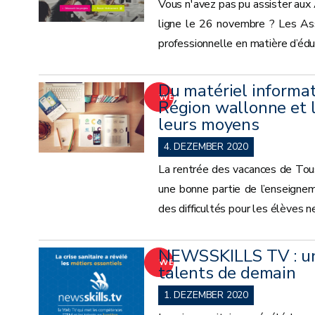
Vous n'avez pas pu assister aux
ligne le 26 novembre ? Les Ass
professionnelle en matière d’éduc
Du matériel informat
WEITER
Région wallonne et 
leurs moyens
4. DEZEMBER 2020
La rentrée des vacances de Tous
une bonne partie de l’enseigne
des difficultés pour les élèves n
NEWSSKILLS TV : un
WEITER
talents de demain
1. DEZEMBER 2020