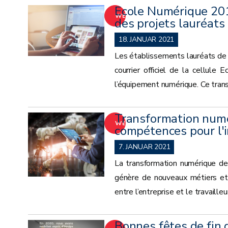
Ecole Numérique 201
WEITER
des projets lauréats
18. JANUAR 2021
Les établissements lauréats de 
courrier officiel de la cellule
l’équipement numérique. Ce trans
Transformation numé
WEITER
compétences pour l'i
7. JANUAR 2021
La transformation numérique de
génère de nouveaux métiers et 
entre l’entreprise et le travailleu
Bonnes fêtes de fin 