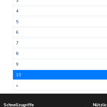
3
4
5
6
7
8
9
10
»
Schnellzugriffe
Nützlic