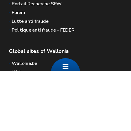
Portail Recherche SPW
Forem
Lutte anti fraude
Politique anti fraude - FEDER
Global sites of Wallonia
Wallonie.be
Walloon government
Public service of Wallonia
Wallex
Geoportal
Jobs
Contact us