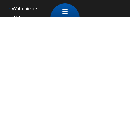
Wallonie.be
Walloon government
Public service of Wallonia
Wallex
Geoportal
Jobs
Contact us
Contact
Wallonia areas
Press