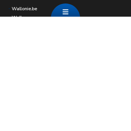
Wallonie.be
Walloon government
Public service of Wallonia
Wallex
Geoportal
Jobs
Contact us
Contact
Wallonia areas
Press