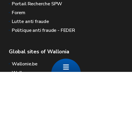
Portail Recherche SPW
Forem
Lutte anti fraude
Politique anti fraude - FEDER
Global sites of Wallonia
Wallonie.be
Walloon government
Public service of Wallonia
Wallex
Geoportal
Jobs
Contact us