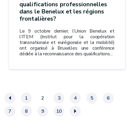
qualifications professionnelles
dans le Benelux et les régions
frontalières?
Le 9 octobre dernier, l’Union Benelux et
l’ITEM (Institut pour la coopération
transnationale et eurégionale et la mobilité)
ont organisé à Bruxelles une conférence
dédiée à la reconnaissance des qualifications...
«
1
2
3
4
5
6
7
8
9
10
»