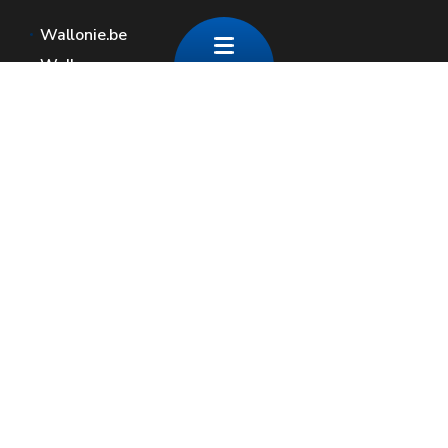
Wallonie.be
Walloon government
Public service of Wallonia
Wallex
Geoportal
Jobs
Contact us
Contact
Wallonia areas
Press