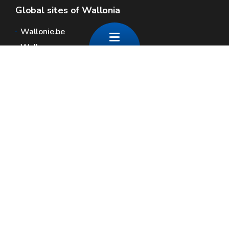
Global sites of Wallonia
Wallonie.be
Walloon government
Public service of Wallonia
Wallex
Geoportal
Jobs
Contact us
Contact
Wallonia areas