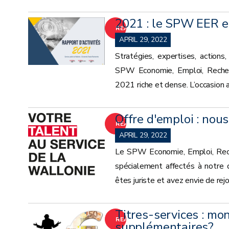
2021 : le SPW EER en
READ
APRIL 29, 2022
MORE
Stratégies, expertises, actions
SPW Economie, Emploi, Recherch
2021 riche et dense. L’occasion 
Offre d'emploi : nous
READ
APRIL 29, 2022
MORE
Le SPW Economie, Emploi, Reche
spécialement affectés à notre 
êtes juriste et avez envie de rej
Titres-services : mo
READ
supplémentaires?