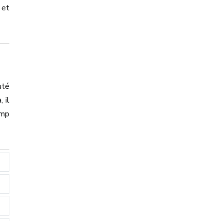
 et
uté
 il
omp