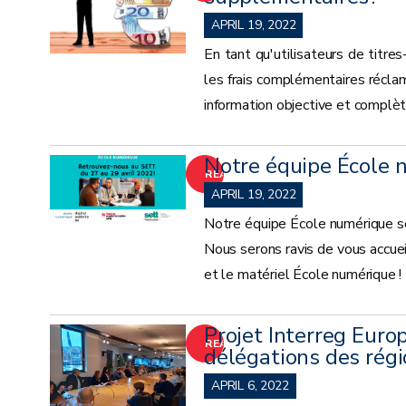
MORE
APRIL 19, 2022
En tant qu'utilisateurs de titre
les frais complémentaires réclam
information objective et complèt
Notre équipe École 
READ
APRIL 19, 2022
MORE
Notre équipe École numérique s
Nous serons ravis de vous accuei
et le matériel École numérique !
Projet Interreg Euro
READ
délégations des régi
MORE
APRIL 6, 2022