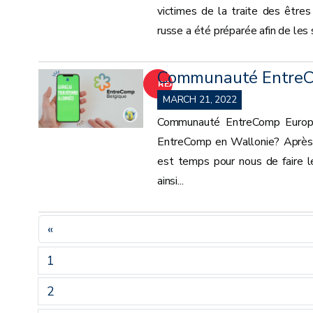
victimes de la traite des êtres 
russe a été préparée afin de les s
Communauté EntreCo
READ
MARCH 21, 2022
MORE
Communauté EntreComp Europ
EntreComp en Wallonie? Après av
est temps pour nous de faire le
ainsi...
«
1
2