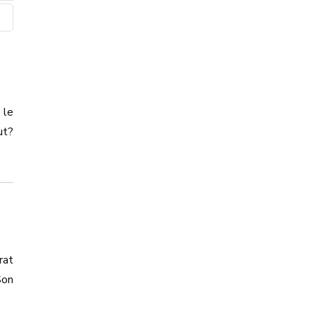
 le
ut?
rat
Son