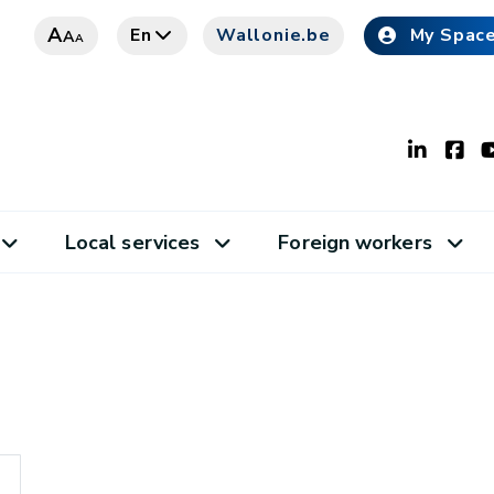
A
En
Wallonie.be
My Spac
A
A
Local services
Foreign workers