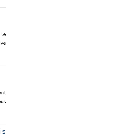
 le
ive
ont
ous
is