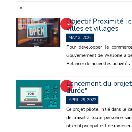
»
Objectif Proximité 
READ
villes et villages
MORE
MAY 3, 2022
Pour développer le commerce 
Gouvernement de Wallonie a déci
Relancer de nouvelles activités, 
Lancement du projet 
READ
durée"
MORE
APRIL 29, 2022
Ce projet pilote, initié dans le 
de travail à toute personne sans
objectif principal est de ramener