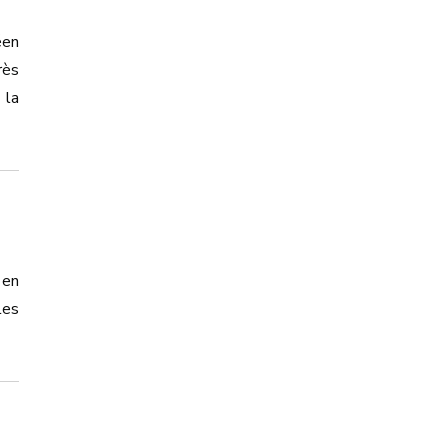
éen
rès
 la
 en
les