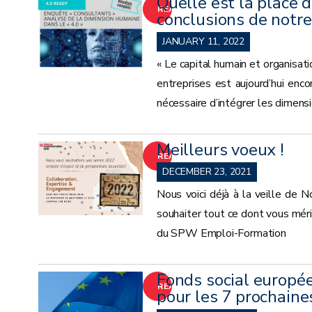
Quelle est la place 
READ
conclusions de notr
MORE
JANUARY 11, 2022
« Le capital humain et organisat
entreprises est aujourd’hui enc
nécessaire d’intégrer les dimensi
Meilleurs voeux !
READ
DECEMBER 23, 2021
MORE
Nous voici déjà à la veille de 
souhaiter tout ce dont vous méri
du SPW Emploi-Formation
Fonds social europée
READ
pour les 7 prochain