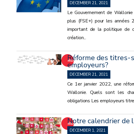
MORE
DECEMBER 21, 2021
Le Gouvernement de Wallonie 
plus (FSE+) pour les années 2
important de la politique de c
création...
Réforme des titres-s
READ
employeurs?
MORE
DECEMBER 21, 2021
Ce 1er janvier 2022, une réfor
Wallonie. Quels sont les cha
obligations Les employeurs titres-
Notre calendrier de 
READ
DECEMBER 1, 2021