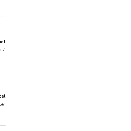
met
p à
.
iel
le"