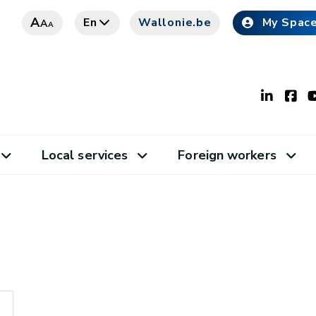
A
En
Wallonie.be
My Spac
A
A
Local services
Foreign workers