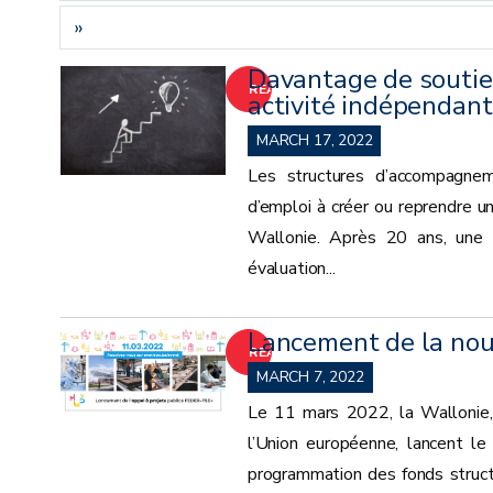
»
Davantage de soutie
READ
activité indépendant
MORE
MARCH 17, 2022
Les structures d’accompagnem
d’emploi à créer ou reprendre un
Wallonie. Après 20 ans, une 
évaluation...
Lancement de la no
READ
MARCH 7, 2022
MORE
Le 11 mars 2022, la Wallonie, 
l’Union européenne, lancent l
programmation des fonds stru