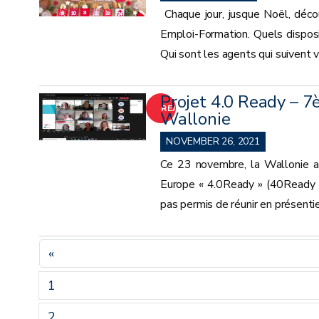
MORE
Chaque jour, jusque Noël, déc
Emploi-Formation. Quels disposi
Qui sont les agents qui suivent v
Projet 4.0 Ready – 
READ
Wallonie
MORE
NOVEMBER 26, 2021
Ce 23 novembre, la Wallonie a 
Europe « 4.0Ready » (40Ready | 
pas permis de réunir en présentie
«
1
2