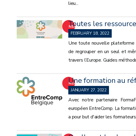
lieu...
Toutes les ressourc
READ
FEBRUARY 18, 2022
MORE
Une toute nouvelle plateforme
de regrouper en un seul et mêm
travers l’Europe. Guides méthod
Une formation au ré
READ
JANUARY 27, 2022
MORE
Avec notre partenaire FormaFo
européen EntreComp. La formation
a pour but d'aider les formateur