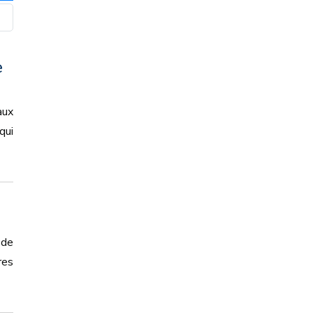
e
aux
qui
 de
res