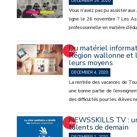
DECEMBER 14, 2020
Vous n'avez pas pu assister aux
ligne le 26 novembre ? Les Ass
professionnelle en matière d’éduc
Du matériel informat
READ
Région wallonne et 
leurs moyens
MORE
DECEMBER 4, 2020
La rentrée des vacances de Tous
une bonne partie de l’enseigne
des difficultés pour les élèves n
NEWSSKILLS TV : un
READ
talents de demain
MORE
DECEMBER 1, 2020