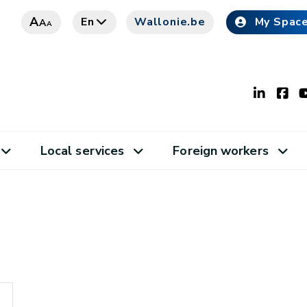
A
En
Wallonie.be
My Spac
A
A
Local services
Foreign workers