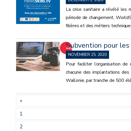
La crise sanitaire a révélé le
période de changement, WorldSk
filières et des métiers techniqu
Subvention pour les
READ
NOVEMBER 25, 2020
MORE
Pour faciliter l’organisation d
chacune des implantations des 
Wallonie, par tranche de 500 élèv
«
1
2