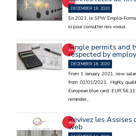
READ
DECEMBER 18, 2020
MORE
En 2021, le SPW Emploi-Formatio
ici pour consulter nos voeux.
Single permits and t
READ
respected by employ
MORE
DECEMBER 18, 2020
From 1 January 2021, new salar
from 01/01/2021 Highly qua
European blue card EUR 56,1
reminder,...
Revivez les Assises 
READ
web
MORE