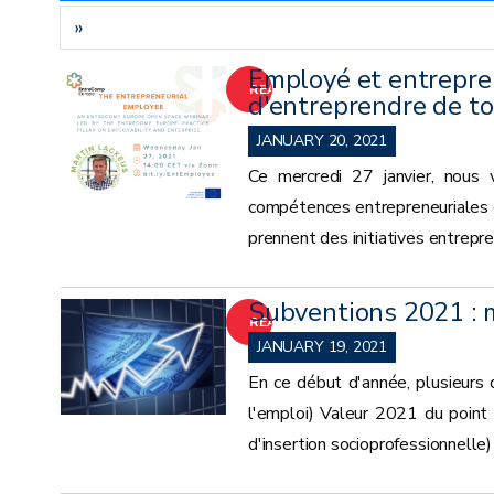
»
Employé et entrepre
READ
d'entreprendre de to
MORE
JANUARY 20, 2021
Ce mercredi 27 janvier, nous 
compétences entrepreneuriales 
prennent des initiatives entrepre
Subventions 2021 : 
READ
JANUARY 19, 2021
MORE
En ce début d'année, plusieurs
l'emploi) Valeur 2021 du point
d'insertion socioprofessionnelle)