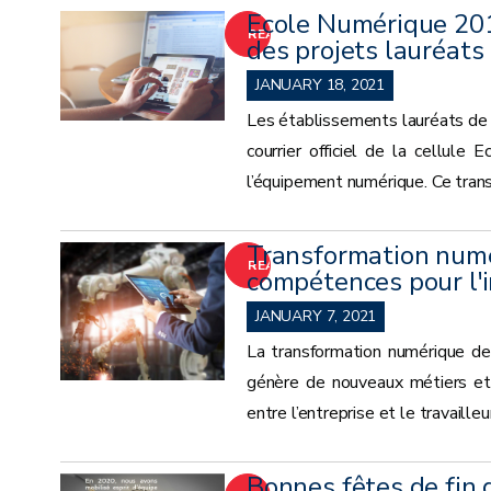
Ecole Numérique 201
READ
des projets lauréats
MORE
JANUARY 18, 2021
Les établissements lauréats de 
courrier officiel de la cellule
l’équipement numérique. Ce trans
Transformation numé
READ
compétences pour l'i
MORE
JANUARY 7, 2021
La transformation numérique de
génère de nouveaux métiers et 
entre l’entreprise et le travailleu
Bonnes fêtes de fin 