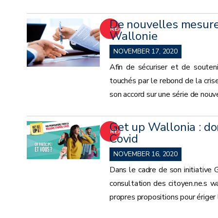
De nouvelles mesures
READ
Wallonie
MORE
NOVEMBER 17, 2020
Afin de sécuriser et de soutenir
touchés par le rebond de la cri
son accord sur une série de nouv
Get up Wallonia : do
READ
Covid
MORE
NOVEMBER 16, 2020
Dans le cadre de son initiative 
consultation des citoyen.ne.s w
propres propositions pour ériger 