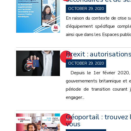
MORE
OCTOBER 29, 2020
En raison du contexte de crise 
d’équipement spécifique compl
ainsi que dans les Espaces public
Brexit : autorisations
READ
OCTOBER 29, 2020
MORE
Depuis le 1er février 2020, 
gouvernements britannique et eu
période de transition couran
engager...
Géoportail : trouve
READ
vous