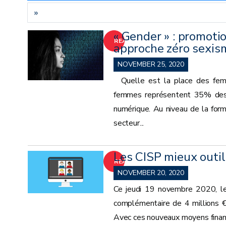
»
« Gender » : promoti
READ
approche zéro sexis
MORE
NOVEMBER 25, 2020
Quelle est la place des femm
femmes représentent 35% des 
numérique. Au niveau de la for
secteur...
Les CISP mieux outil
READ
NOVEMBER 20, 2020
MORE
Ce jeudi 19 novembre 2020, le
complémentaire de 4 millions € 
Avec ces nouveaux moyens financie