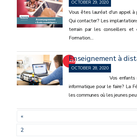
MORE
OCTOBER 29, 2020
Vous êtes lauréat d'un appel à 
Qui contacter? Les implantation
terrain par les conseillers e
Formation....
Enseignement à dist
READ
OCTOBER 28, 2020
MORE
Vos enfants reçoivent leu
informatique pour le faire? La F
les communes où les jeunes peuv
«
2