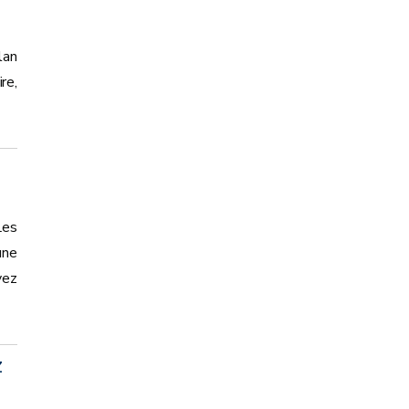
lan
re,
Les
une
vez
z