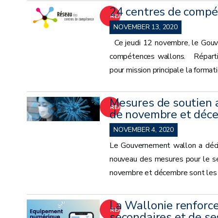
24 centres de compé
READ
NOVEMBER 13, 2020
MORE
Ce jeudi 12 novembre, le Gouve
compétences wallons. Répartis 
pour mission principale la formati
Mesures de soutien a
READ
de novembre et déc
MORE
NOVEMBER 4, 2020
Le Gouvernement wallon a décid
nouveau des mesures pour le se
novembre et décembre sont les su
La Wallonie renforce
READ
secondaires et de s