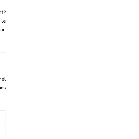
if?
 le
oi-
iel
ans