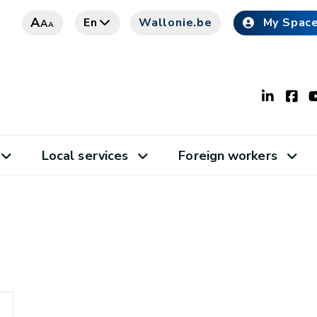
A
En
Wallonie.be
My Spac
A
A
Local services
Foreign workers