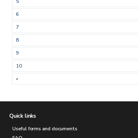
5
6
7
8
9
10
»
Quick links
Useful forms and documents