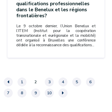
qualifications professionnelles
dans le Benelux et les régions
frontalières?
Le 9 octobre dernier, l’Union Benelux et
l’ITEM (Institut pour la coopération
transnationale et eurégionale et la mobilité)
ont organisé à Bruxelles une conférence
dédiée à la reconnaissance des qualifications...
«
1
2
3
4
5
6
7
8
9
10
»