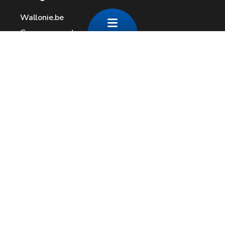
Wallonie.be
Gouvernement wallon
Service public de Wallonie
Wallex
Géoportail
Jobs
Nous contacter
Contact
Espaces Wallonie
Presse