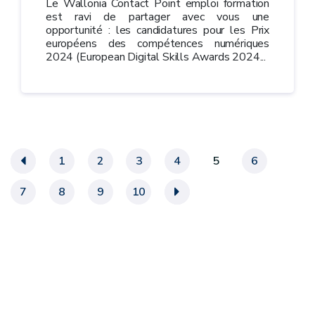
Le Wallonia Contact Point emploi formation
est ravi de partager avec vous une
opportunité : les candidatures pour les Prix
européens des compétences numériques
2024 (European Digital Skills Awards 2024...
«
1
2
3
4
5
6
7
8
9
10
»