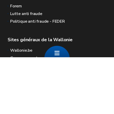
Forem
Lutte anti fraude
Politique anti fraude - FEDER
Sites généraux de la Wallonie
Wallonie.be
Gouvernement wallon
Service public de Wallonie
Wallex
Géoportail
Jobs
Nous contacter