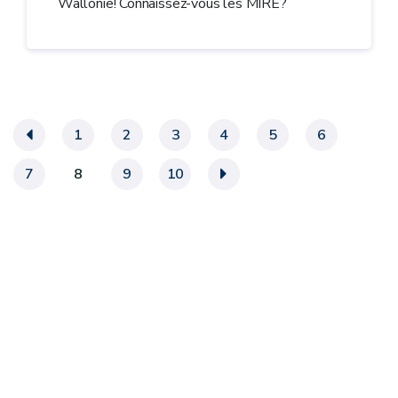
Wallonie! Connaissez-vous les MIRE?
«
1
2
3
4
5
6
7
8
9
10
»