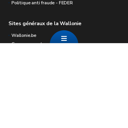
Politique anti fraude - FEDER
Sites généraux de la Wallonie
Wallonie.be
Gouvernement wallon
Service public de Wallonie
Wallex
Géoportail
Jobs
Nous contacter