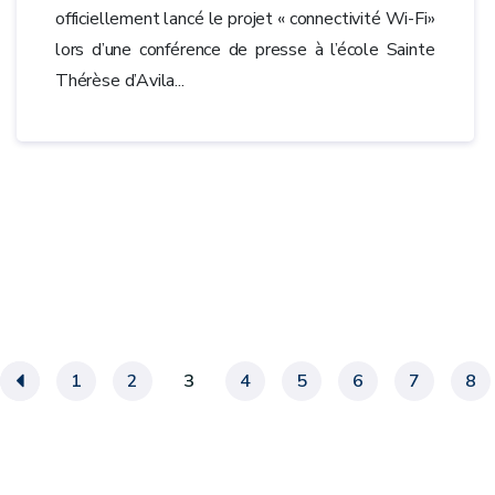
officiellement lancé le projet « connectivité Wi-Fi»
lors d’une conférence de presse à l’école Sainte
Thérèse d’Avila...
«
1
2
3
4
5
6
7
8