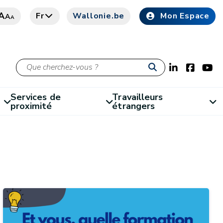
A
Fr
Wallonie.be
Mon Espace
A
A
Services de
Travailleurs
proximité
étrangers