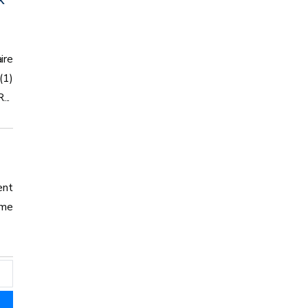
ire
(1)
..
ent
ème