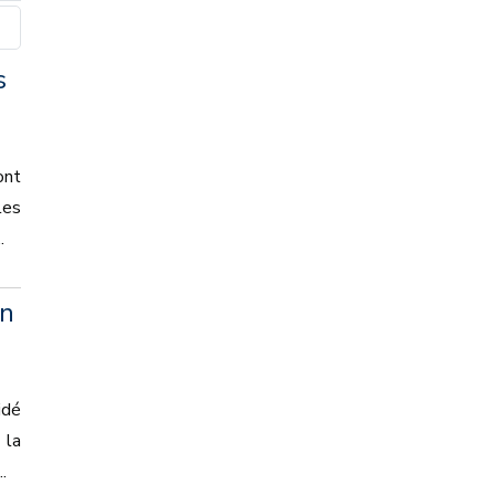
s
ont
les
.
en
idé
 la
.