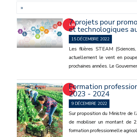
»
7 projets pour promo
LIRE
et technologiques a
LA
15 DÉCEMBRE 2022
Les filières STEAM (Sciences,
SUITE
actuellement le vent en poupe 
prochaines années. Le Gouverneme
Formation profession
LIRE
2023 - 2024
LA
9 DÉCEMBRE 2022
Sur proposition du Ministre de
SUITE
de mobiliser un montant de 2
formation professionnelle agricol