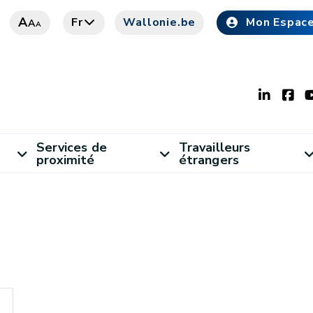
A
Fr
Wallonie.be
Mon Espac
A
A
Services de
Travailleurs
proximité
étrangers