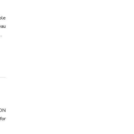
ole
eau
.
ADN
for