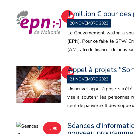
1 million € pour des
LIRE
28 NOVEMBRE 2022
LA
Le Gouvernement wallon a souha
(EPN). Pour ce faire, le SPW Emp
SUITE
(AMI) afin de financer de nouveau
Appel à projets "Sor
LIRE
21 NOVEMBRE 2022
LA
Un nouvel appel à projets a été 
vise à soutenir les personnes r
SUITE
seuil de pauvreté. Il développe u
Séances d'informatio
LIRE
nouveau programme