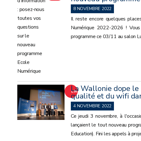
LA
8 NOVEMBRE 2022
Il reste encore quelques places
SUITE
Numérique 2022-2026 ! Vous n'
programme ce 03/11 au salon Ludo
La Wallonie dope le 
LIRE
qualité et du wifi da
LA
4 NOVEMBRE 2022
Ce jeudi 3 novembre, à l'occas
SUITE
lançaient le tout nouveau prog
Education). Fini les appels à pro