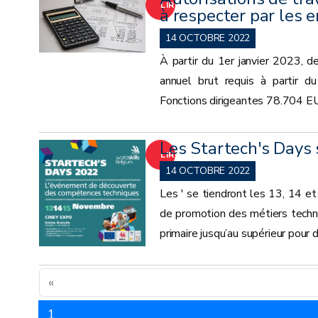
LIRE
à respecter par les
LA
14 OCTOBRE 2022
À partir du 1er janvier 2023, de
SUITE
annuel brut requis à partir 
Fonctions dirigeantes 78.704 E
Les Startech's Days 
LIRE
14 OCTOBRE 2022
LA
Les ' se tiendront les 13, 14 e
de promotion des métiers techni
SUITE
primaire jusqu’au supérieur pour
«
1