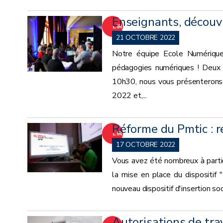
Enseignants, découv
LIRE
21 OCTOBRE 2022
LA
Notre équipe Ecole Numérique
pédagogies numériques ! Deux 
SUITE
10h30, nous vous présenterons
2022 et,...
Réforme du Pmtic : r
LIRE
17 OCTOBRE 2022
LA
Vous avez été nombreux à partic
la mise en place du dispositif
SUITE
nouveau dispositif d'insertion so
Autorisations de trav