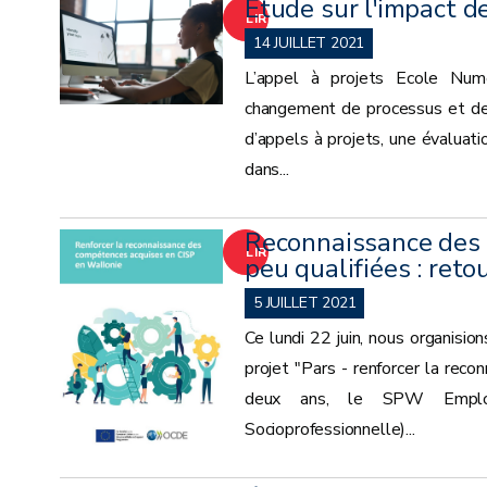
Étude sur l'impact 
LIRE
14 JUILLET 2021
LA
L’appel à projets Ecole Num
changement de processus et de
SUITE
d’appels à projets, une évaluati
dans...
Reconnaissance des 
LIRE
peu qualifiées : reto
LA
5 JUILLET 2021
Ce lundi 22 juin, nous organisio
SUITE
projet "Pars - renforcer la rec
deux ans, le SPW Emploi-F
Socioprofessionnelle)...