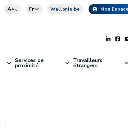
A
Fr
Wallonie.be
Mon Espac
A
A
Services de
Travailleurs
proximité
étrangers