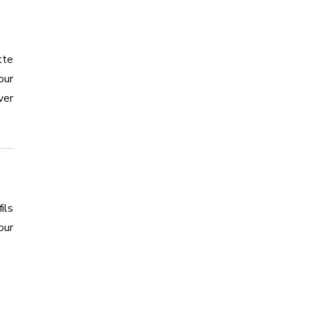
tte
our
ver
ils
our