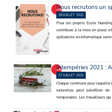
Nous recrutons un sp
LIRE
28 JUILLET 2021
LA
Pour les projets Ecole Numéri
contribuer à la mise en place e
SUITE
spécialiste en informatique seron
Intempéries 2021 :
LIRE
27 JUILLET 2021
LA
Chaque commune pour laquelle le
naturelles peut bénéficier de
SUITE
temporaires. Les travailleurs qu