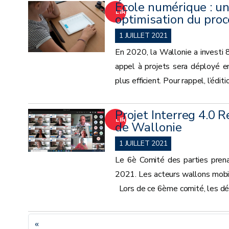
École numérique : un
LIRE
optimisation du pro
LA
1 JUILLET 2021
En 2020, la Wallonie a investi 8
SUITE
appel à projets sera déployé en
plus efficient. Pour rappel, l’édi
Projet Interreg 4.0 
LIRE
de Wallonie
LA
1 JUILLET 2021
Le 6è Comité des parties prena
SUITE
2021. Les acteurs wallons mobili
Lors de ce 6ème comité, les déba
«