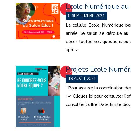
Ecole Numérique au 
LIRE
8 SEPTEMBRE 2021
LA
La cellule Ecole Numérique pa
année, le salon se déroule au
SUITE
poser toutes vos questions ou 
après...
Projets Ecole Numér
LIRE
19 AOÛT 2021
LA
' Pour assurer la coordination d
: ✔ Cliquez ici pour consulter l'
SUITE
consulter l'offre Date limite de