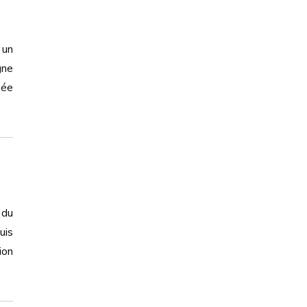
 un
gne
sée
 du
uis
ion