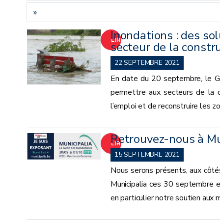
»
Inondations : des so
LIRE
secteur de la constr
LA
22 SEPTEMBRE 2021
En date du 20 septembre, le 
SUITE
permettre aux secteurs de la co
l’emploi et de reconstruire les 
Retrouvez-nous à Mu
LIRE
15 SEPTEMBRE 2021
LA
Nous serons présents, aux côté
Municipalia ces 30 septembre e
SUITE
en particulier notre soutien aux