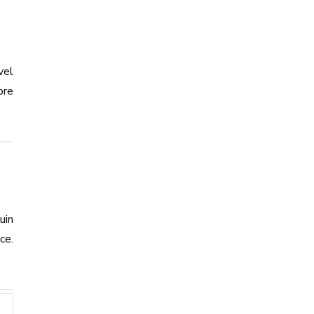
vel
ore
uin
ce.