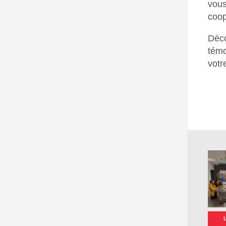
vou
coop
Déco
témo
votr