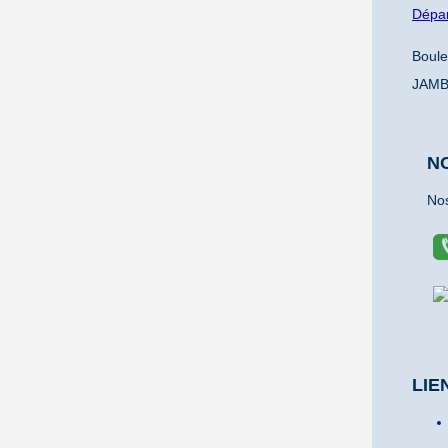
Dépar
Boul
JAM
N
Nos
LIE