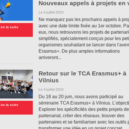
Nouveaux appels à projets en 
Le 4 juillet 2024
Ne manquez pas les prochains appels à pro
avec une date limite fixée au 1er octobre. P
Lire la suite
eux, nous retrouvons les projets de partenar
simplifiés, spécialement conçus pour les pet
organismes souhaitant se lancer dans l'aven
Erasmus+. De plus amples informations
arriveront...
Retour sur le TCA Erasmus+ à
Vilnius
Le 4 juillet 2024
Du 18 au 20 juin, nous avons participé au
séminaire TCA Erasmus+ à Vilnius. L’object
Lire la suite
Explorer les spécificités des petits projets de
partenariat, créer des réseaux, trouver des
partenaires et se familiariser avec les outils
transformer une idée en un projet concret.