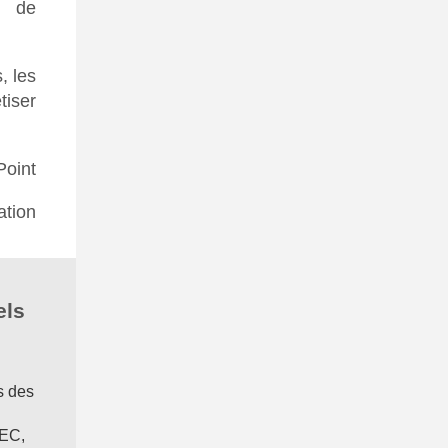
t de
, les
tiser
Point
tion
els
s des
REC,