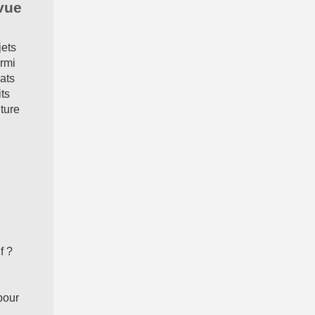
vue
jets
armi
iats
its
ture
if ?
 pour