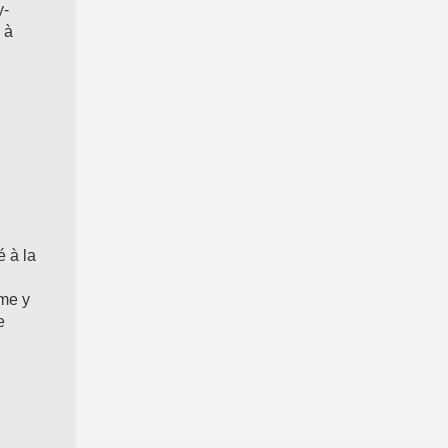
y-
 à
 à la
sme y
e