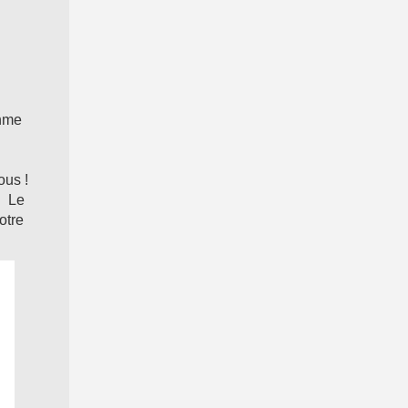
thme
ous !
. Le
otre