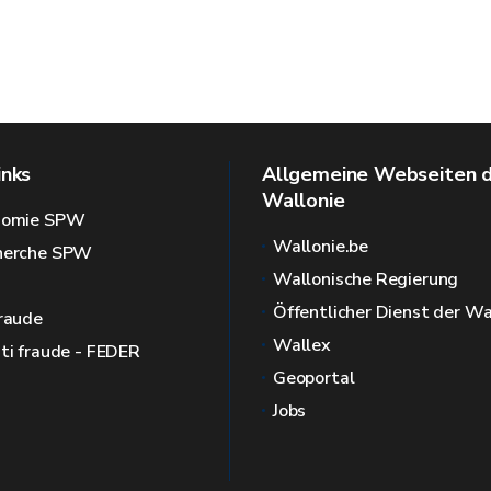
inks
Allgemeine Webseiten 
Wallonie
onomie SPW
Wallonie.be
cherche SPW
Wallonische Regierung
Öffentlicher Dienst der Wa
fraude
Wallex
nti fraude - FEDER
Geoportal
Jobs