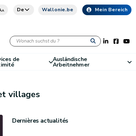
De
Wallonie.be
Mein Bereich
A
A
ices de
Ausländische
ximité
Arbeitnehmer
t villages
Dernières actualités