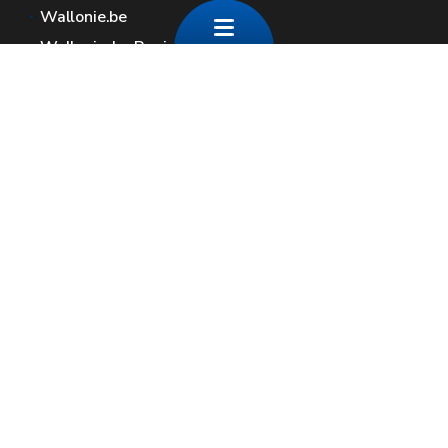
Wallonie.be
Wallonische Regierung
Öffentlicher Dienst der Wallonie
Wallex
Geoportal
Jobs
Kontaktieren Sie uns
Contact
Wallonische Räume
Presse