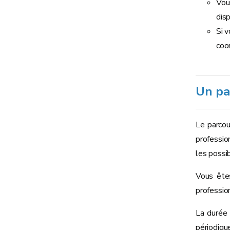
Vou
dis
Si 
coor
Un pa
Le parcou
professio
les possib
Vous ête
profession
La durée 
périodiqu