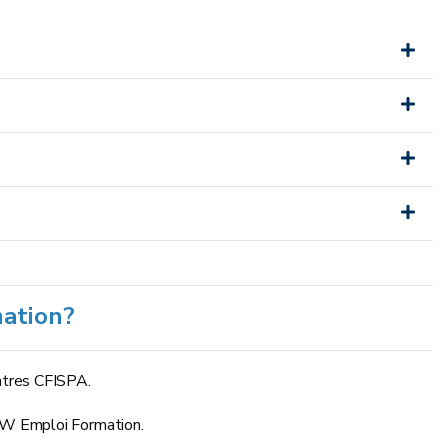
mation?
ntres CFISPA.
PW Emploi Formation.