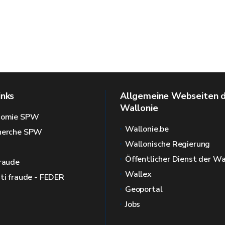
inks
Allgemeine Webseiten 
Wallonie
onomie SPW
Wallonie.be
cherche SPW
Wallonische Regierung
Öffentlicher Dienst der Wa
fraude
Wallex
nti fraude - FEDER
Geoportal
Jobs