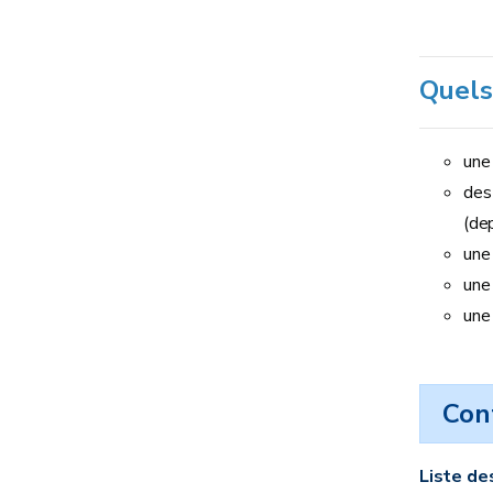
Quels
une
des
(de
une
une 
une 
Con
Liste de