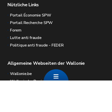
Nützliche Links
Portail Économie SPW
Portail Recherche SPW
Forem
Lutte anti fraude
Politique anti fraude - FEDER
Domaine
Nom
Utilité
Allgemeine Webseiten der Wallonie
emploi.wallonie.be
Wallonie.be
Wallonische Regierung
Öffentlicher Dienst der Wallonie
Wallex
Geoportal
Jobs