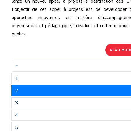
lance un nouvel appel à projets à destination des CI
L’objectif de cet appel à projets est de développer 
approches innovantes en matière d’accompagnem
psychosocial et pédagogique, individuel et collectif, pour 
publics...
READ MOR
«
1
2
3
4
5