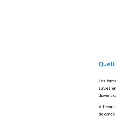
Quell
Les forma
suivies e
doivent c
A l’heure
de congé 