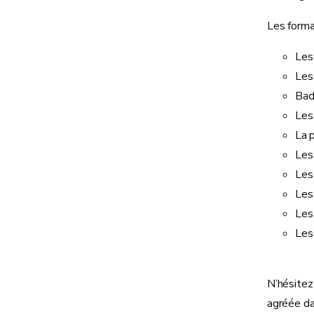
Les forma
Les
Les
Bac
Les
La p
Les
Les
Les
Les
Les
N’hésitez
agréée da