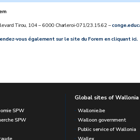
rem
levard Tirou, 104 – 6000 Charleroi-071/23.15.62 –
conge.educ
endez-vous également sur le site du Forem en cliquant ici.
Global sites of Wallonia
onomie SPW
Wallonie.be
cherche SPW
Walloon government
Public service of Wallonia
fraude
Wallex