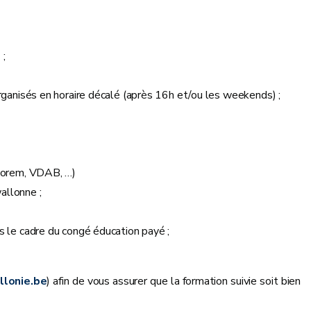
 ;
rganisés en horaire décalé (après 16h et/ou les weekends) ;
 Forem, VDAB, …)
allonne ;
s le cadre du congé éducation payé ;
lonie.be
) afin de vous assurer que la formation suivie soit bien