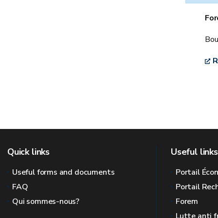
Fo
Bou
R
Quick links
Useful links
Useful forms and documents
Portail Éc
FAQ
Portail Re
Qui sommes-nous?
Forem
Lutte anti 