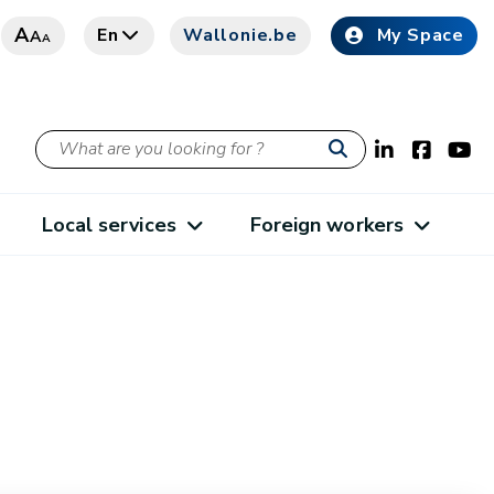
A
En
Wallonie.be
My Space
A
A
Local services
Foreign workers