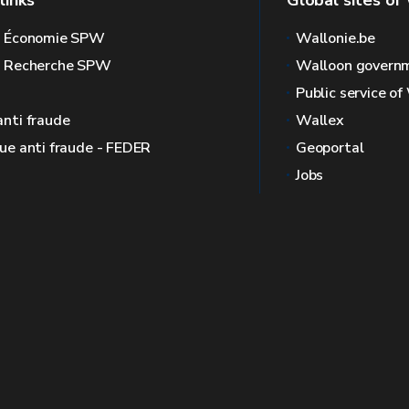
links
Global sites of
l Économie SPW
Wallonie.be
l Recherche SPW
Walloon govern
Public service of
anti fraude
Wallex
que anti fraude - FEDER
Geoportal
Jobs