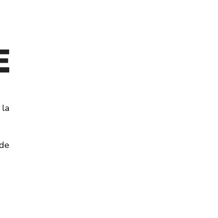
 la
 de