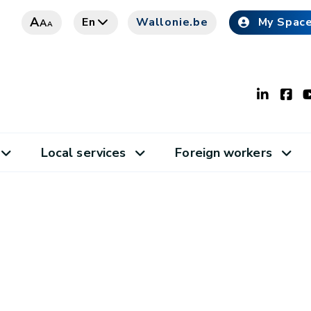
A
En
Wallonie.be
My Spac
A
A
Local services
Foreign workers