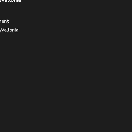
 Wallonia
ment
 Wallonia