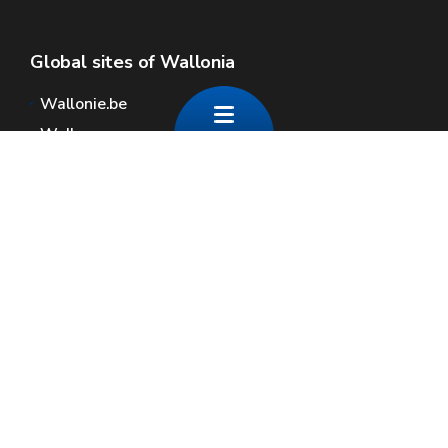
Global sites of Wallonia
Wallonie.be
Walloon government
Public service of Wallonia
Wallex
Geoportal
Jobs
Contact us
Contact