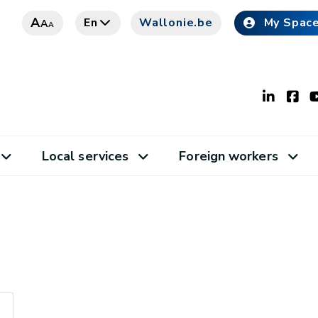
A
En
Wallonie.be
My Spac
A
A
Local services
Foreign workers