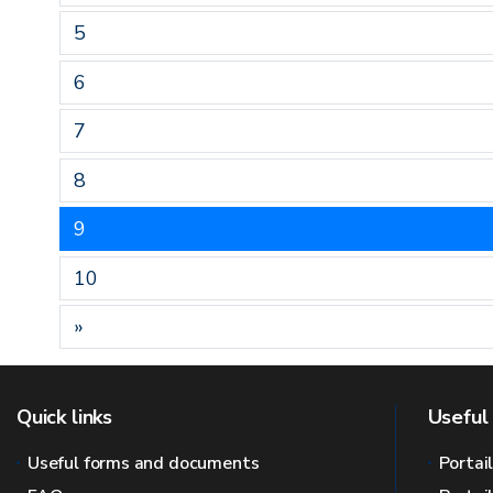
5
6
7
8
9
10
»
Quick links
Useful 
Useful forms and documents
Portai