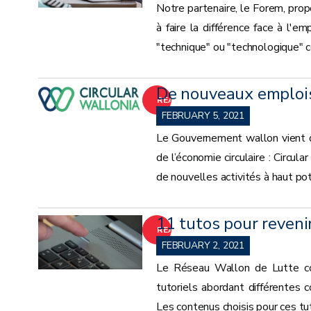
Notre partenaire, le Forem, prop
à faire la différence face à l'e
"technique" ou "technologique" co
De nouveaux emplois 
READ
FEBRUARY 5, 2021
MORE
Le Gouvernement wallon vient d
de l’économie circulaire : Circu
de nouvelles activités à haut po
11 tutos pour reven
READ
FEBRUARY 2, 2021
MORE
Le Réseau Wallon de Lutte con
tutoriels abordant différentes 
Les contenus choisis pour ces tu