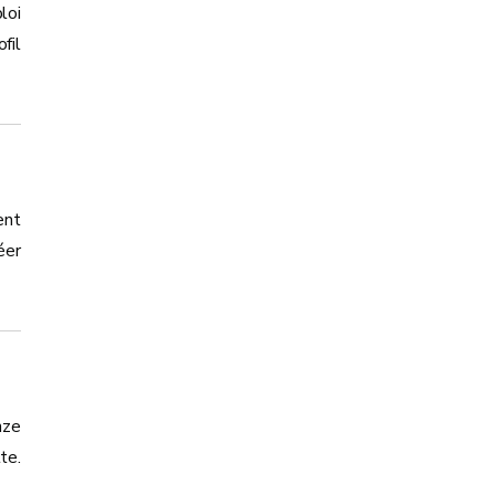
loi
fil
ent
éer
nze
te.