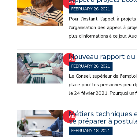
READ
FEBRUARY 26, 2021
MORE
Pour l’instant, l’appel à proj
l’organisation des appels à pr
plus d’informations à ce jour. Au
Nouveau rapport du C
READ
FEBRUARY 26, 2021
MORE
Le Conseil supérieur de l'emplo
place pour les personnes peu di
le 24 février 2021. Pourquoi un 
Métiers techniques e
READ
se préparer à postul
MORE
FEBRUARY 18, 2021