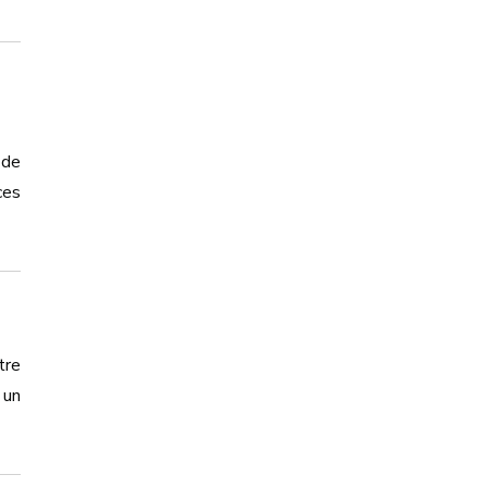
 de
ces
tre
 un