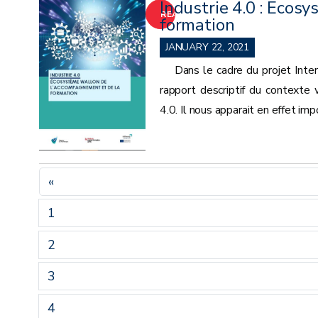
Industrie 4.0 : Ecos
READ
formation
MORE
JANUARY 22, 2021
Dans le cadre du projet Inter
rapport descriptif du contexte
4.0. Il nous apparait en effet imp
«
1
2
3
4