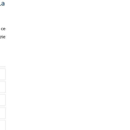
la
 ce
rie