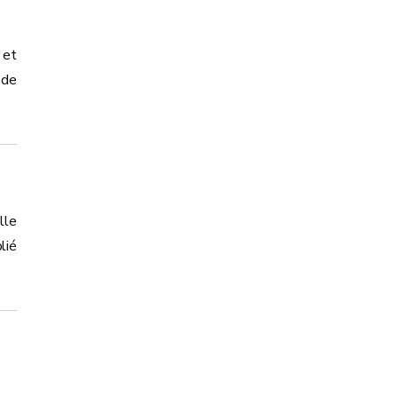
 et
 de
lle
lié