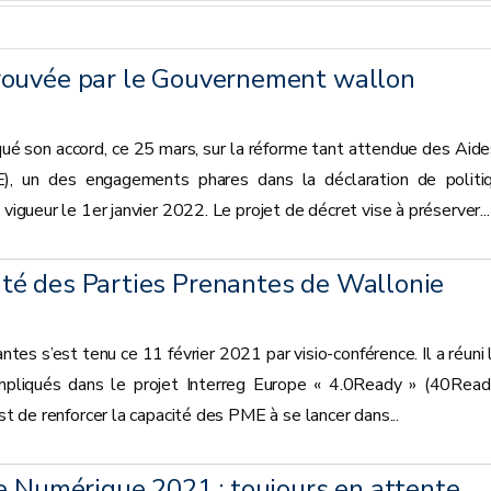
rouvée par le Gouvernement wallon
 son accord, ce 25 mars, sur la réforme tant attendue des Aide
), un des engagements phares dans la déclaration de politi
 vigueur le 1er janvier 2022. Le projet de décret vise à préserver...
é des Parties Prenantes de Wallonie
es s’est tenu ce 11 février 2021 par visio-conférence. Il a réuni 
mpliqués dans le projet Interreg Europe « 4.0Ready » (40Read
est de renforcer la capacité des PME à se lancer dans...
e Numérique 2021 : toujours en attente