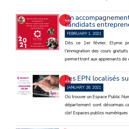
Un accompagnement e
READ
candidats entreprene
MORE
FEBRUARY 1, 2021
Dès ce 1er février, Elyme pr
l'immigration des cours gratuit
permettront aux apprenants de dé
Les EPN localisés su
READ
JANUARY 28, 2021
MORE
Où trouver un Espace Public Nu
département sont désormais car
clic! Espaces publics numériques 