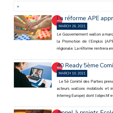
»
La réforme APE app
READ
MARCH 26, 2021
MORE
Le Gouvernement wallon a marqué
la Promotion de l’Emploi (APE
régionale. La réforme rentrera en
40 Ready 5ème Comit
READ
MARCH 10, 2021
MORE
Le 5è Comité des Parties prenant
acteurs wallons mobilisés et i
Interreg Europe) dont l’objectif 
Appel à projets Ecol