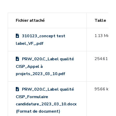
Fichier attaché
Taille
1.13 Mo
310123_concept test
label_VF_.pdf
254.61 ko
PRW_020.C_Label qualité
CISP_Appel à
projets_2023_03_10.pdf
95.66 ko
PRW_020.C_Label qualité
CISP_Formulaire
candidature_2023_03_10.docx
(Format de document)