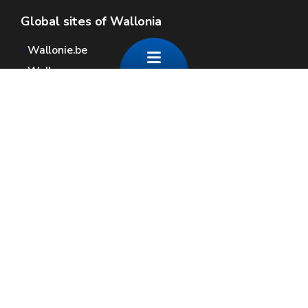
Global sites of Wallonia
Wallonie.be
Walloon government
Public service of Wallonia
Wallex
Geoportal
Jobs
Contact us
Contact
Wallonia areas