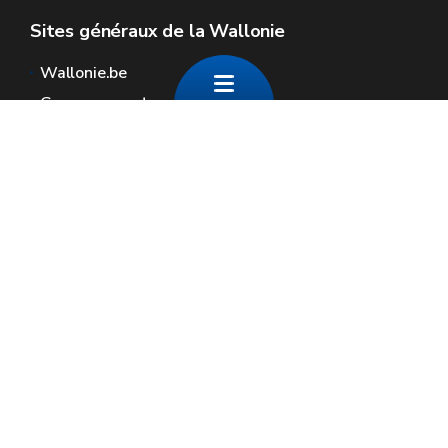
Sites généraux de la Wallonie
Wallonie.be
Gouvernement wallon
Service public de Wallonie
Wallex
Géoportail
Jobs
Nous contacter
Contact
Espaces Wallonie