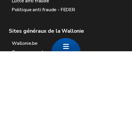
Lutte anti fraude
Politique anti fraude - FEDER
Sites généraux de la Wallonie
Wallonie.be
Gouvernement wallon
Service public de Wallonie
Wallex
Géoportail
Jobs
Nous contacter