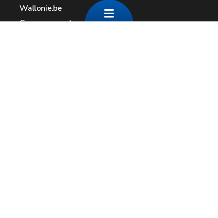
Wallonie.be
Gouvernement wallon
Service public de Wallonie
Wallex
Géoportail
Jobs
Nous contacter
Contact
Espaces Wallonie
Presse