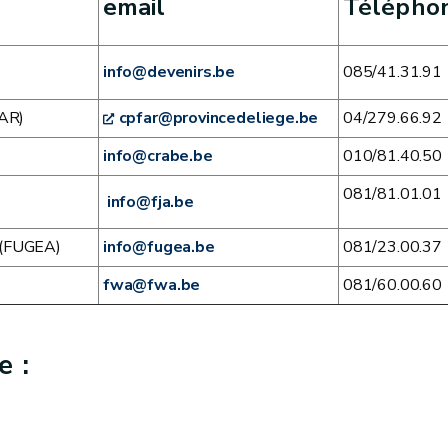
email
Télépho
info@devenirs.be
085/41.31.91
FAR)
cpfar@provincedeliege.be
04/279.66.92
info@crabe.be
010/81.40.50
081/81.01.01
info@fja.be
s (FUGEA)
info@fugea.be
081/23.00.37
fwa@fwa.be
081/60.00.60
e :