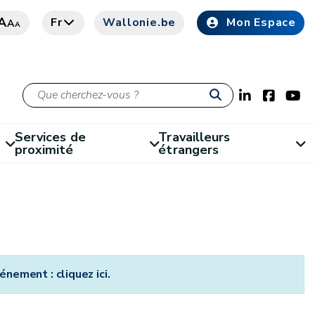
A
Fr
Wallonie.be
Mon Espace
A
A
Services de
Travailleurs
proximité
étrangers
énement : cliquez ici.