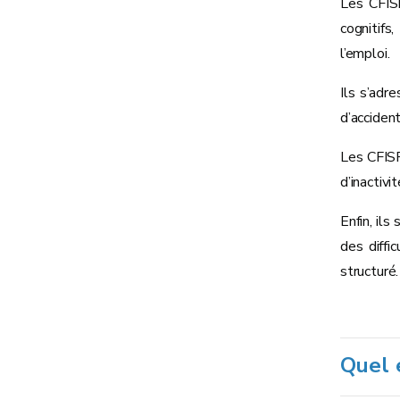
Les CFIS
cognitifs
l’emploi.
Ils s’ad
d’accident
Les CFISP
d’inactivi
Enfin, il
des diffi
structuré.
Quel 