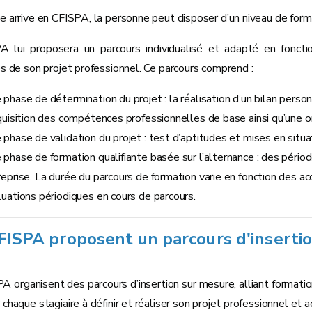
le arrive en CFISPA, la personne peut disposer d’un niveau de forma
A lui proposera un parcours individualisé et adapté en fonct
tés de son projet professionnel. Ce parcours comprend :
phase de détermination du projet : la réalisation d’un bilan perso
quisition des compétences professionnelles de base ainsi qu’une or
 phase de validation du projet : test d’aptitudes et mises en situa
 phase de formation qualifiante basée sur l’alternance : des péri
eprise. La durée du parcours de formation varie en fonction des acq
luations périodiques en cours de parcours.
FISPA proposent un parcours d'inserti
A organisent des parcours d’insertion sur mesure, alliant formati
 chaque stagiaire à définir et réaliser son projet professionnel et a