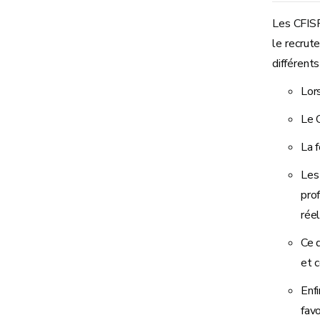
Les CFISP
le recrut
différents
Lor
Le 
La 
Les
pro
réel
Ce d
et c
Enfi
favo