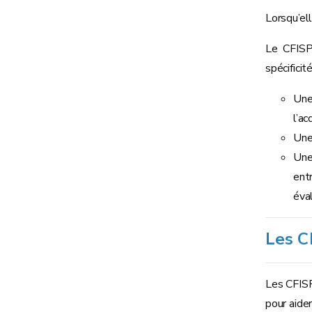
Lorsqu’el
Le CFISP
spécifici
Une 
l’ac
Une
Une
entr
éva
Les C
Les CFISP
pour aider