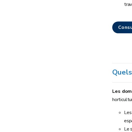
trav
Consu
Quels
Les doma
horticultu
Les
esp
Le 