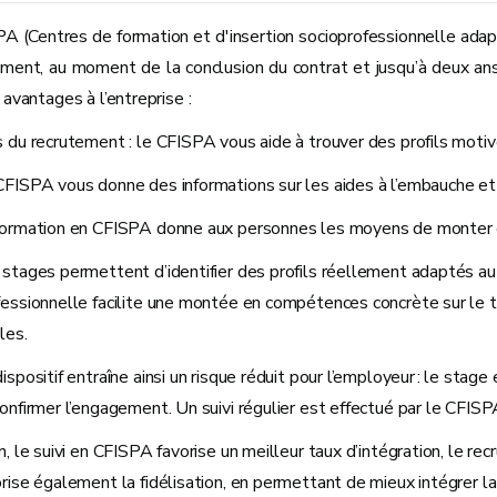
A (Centres de formation et d'insertion socioprofessionnelle adap
ement, au moment de la conclusion du contrat et jusqu’à deux a
 avantages à l’entreprise :
s du recrutement : le CFISPA vous aide à trouver des profils mot
CFISPA vous donne des informations sur les aides à l’embauche e
formation en CFISPA donne aux personnes les moyens de monter e
 stages permettent d’identifier des profils réellement adaptés au 
fessionnelle facilite une montée en compétences concrète sur le t
les.
ispositif entraîne ainsi un risque réduit pour l’employeur : le stage
onfirmer l’engagement. Un suivi régulier est effectué par le CFISP
n, le suivi en CFISPA favorise un meilleur taux d’intégration, le 
rise également la fidélisation, en permettant de mieux intégrer la