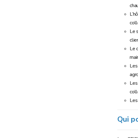
chau
L’hô
coll
Le s
clie
Le 
mai
Les 
agr
Les 
coll
Les 
Qui p